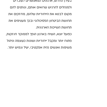
בעידן החדש, ארגונים המאפשרים לעובדים
ולמנהלים להרגיש שרואים אותם, ונותנים להם
מקום לבטא את הייחודיות שלהם, מחזקים את
תחושת הביטחון הפסיכולוגי ובכך מעצימים את
תחושת השייכות הארגונית.
כפועל יוצא, השיח בארגון הופך לממוקד חוזקות,
פתוח יותר ומקבל ייחודיות ושונות כעוצמה וניהול
משימות ואנשים נהיה אפקטיבי, יעיל וגמיש יותר.
מפגשי הפיצוח האישי בשיטת LINK- Human API
מאפשרים למשתתף להכיר ולהוקיר את "מערכת
ההפעלה" שלו (Selfie) ולקבל כלים לבניית גשרים
תקשורתיים (Human API) אפקטיביים ומותאמים
אישית, בין קולגות, עובדים ומנהלים, לקוחות
ומשימות. כל זאת בשני מפגשים, שמועברים
בדרך חווייתית, ממוקדת, ייחודית ומעצימה.